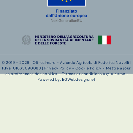
© 2019 - 2026 | Oltrealmare - Azienda Agricola di Federica Novelli |
P.Iva: 01665090088 |
Privacy Policy
-
Cookie Policy
-
Mettre à jour
les préférences des cookies
-
Termes et conditions Agriturismo
-
Powered by: EGWebdesign.net