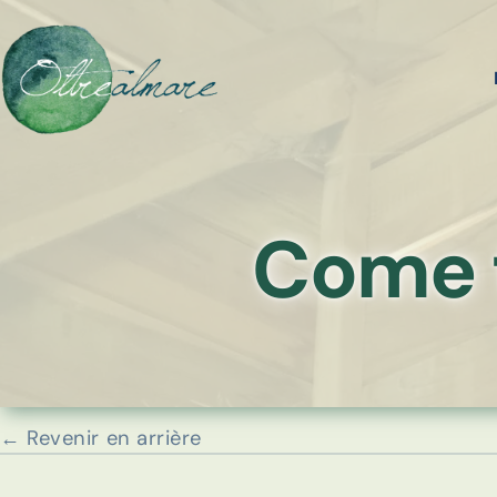
Come t
← Revenir en arrière