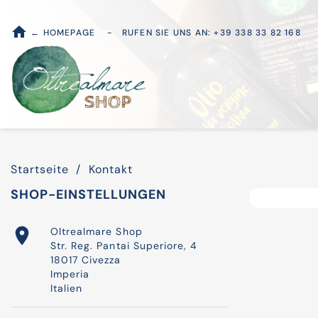
home
← HOMEPAGE
-
RUFEN SIE UNS AN:
+39 338 33 82 168
Startseite
Kontakt
SHOP-EINSTELLUNGEN

Oltrealmare Shop
Str. Reg. Pantai Superiore, 4
18017 Civezza
Imperia
Italien